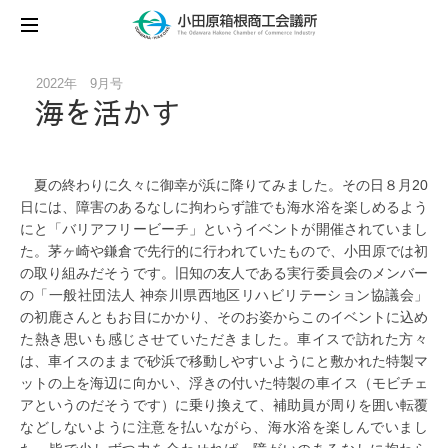
2022年 9月号
海を活かす
夏の終わりに久々に御幸が浜に降りてみました。その日８月20
日には、障害のあるなしに拘わらず誰でも海水浴を楽しめるよう
にと「バリアフリービーチ」というイベントが開催されていまし
た。茅ヶ崎や鎌倉で先行的に行われていたもので、小田原では初
の取り組みだそうです。旧知の友人である実行委員会のメンバー
の「一般社団法人 神奈川県西地区リハビリテーション協議会」
の初鹿さんともお目にかかり、そのお姿からこのイベントに込め
た熱き思いも感じさせていただきました。車イスで訪れた方々
は、車イスのままで砂浜で移動しやすいようにと敷かれた特製マ
ットの上を海辺に向かい、浮きの付いた特製の車イス（モビチェ
アというのだそうです）に乗り換えて、補助員が周りを囲い転覆
などしないように注意を払いながら、海水浴を楽しんでいまし