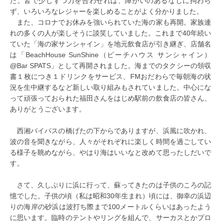
た。皆で少しずつ力を合わせれば、障がいのあるなしに拘わら
ず、いろいろなレジャーを楽しめることがよく分かりました。
また、コロナでお休みを強いられていた海の家も再開。家族連
れの多くの人が楽しそうに談笑していました。これまで40年続い
ていた「海の家サンシャイン」を地元飲食店が引き継ぎ、店舗名
は「BeachHouse SunShine（ビーチハウス サンシャイン）
@Bar SPATS」として再開されました。海までのタクシーの領収
書１枚につき１ドリンクをサービス、FMおだわらで毎朝海の状
況を生中継するなど新しい取り組みもされていました。中心にな
って頑張っておられた福田さんをはじめ駅前の飲食店の皆さん、
ありがとうございます。
西湘バイパスの橋げたの下からでありますが、浜風に吹かれ、
波の音を聞きながら、人々がそれぞれに楽しく時間を過ごしてい
る様子を眺めながら、やはり海はいいなと改めて思ったしだいで
す。
さて、久しぶりに浜に行って、蘇ってきたのは子供のころの記
憶でした。子供の頃（私は昭和30年生まれ）頃には、御幸の浜辺
りの海岸の砂浜は波打ち際まで100メートルくらいはあったよう
に思います。臨時のテントやリングを組んで、サーカスとかプロ