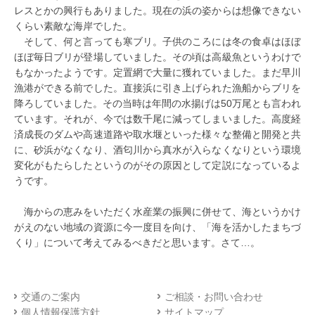
レスとかの興行もありました。現在の浜の姿からは想像できない
くらい素敵な海岸でした。
そして、何と言っても寒ブリ。子供のころには冬の食卓はほぼ
ほぼ毎日ブリが登場していました。その頃は高級魚というわけで
もなかったようです。定置網で大量に獲れていました。まだ早川
漁港ができる前でした。直接浜に引き上げられた漁船からブリを
降ろしていました。その当時は年間の水揚げは50万尾とも言われ
ています。それが、今では数千尾に減ってしまいました。高度経
済成長のダムや高速道路や取水堰といった様々な整備と開発と共
に、砂浜がなくなり、酒匂川から真水が入らなくなりという環境
変化がもたらしたというのがその原因として定説になっているよ
うです。
海からの恵みをいただく水産業の振興に併せて、海というかけ
がえのない地域の資源に今一度目を向け、「海を活かしたまちづ
くり」について考えてみるべきだと思います。さて…。
交通のご案内
ご相談・お問い合わせ
個人情報保護方針
サイトマップ