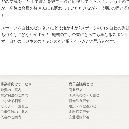
どの交流をした上で試合を観て一緒に応援してもらおうという企画
が、今後は会員の皆さんにも関わっていただきながら、活動の幅と深
す。
スポーツを自社のビジネスにどう活かすか?スポーツの力を自社の課
ちづくりにどう活かすか? 地域の中小企業にとっても単なるスポン
ず、自社のビジネスのチャンスだと捉えるべきだと思うのです。
事業者向けサービス
商工会議所とは
融資のご案内
商業部会
共済制度のご案内
工業ものづくり部会
中小企業相談
観光飲食部会
セミナー・講習会
建設・不動産部会
労働保険のご案内
金融庶業部会
入会のご案内
交通運輸部会