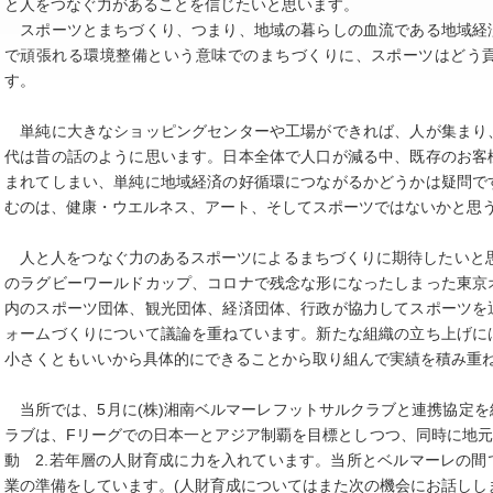
と人をつなぐ力があることを信じたいと思います。
スポーツとまちづくり、つまり、地域の暮らしの血流である地域経
で頑張れる環境整備という意味でのまちづくりに、スポーツはどう
す。
単純に大きなショッピングセンターや工場ができれば、人が集まり
代は昔の話のように思います。日本全体で人口が減る中、既存のお客
まれてしまい、単純に地域経済の好循環につながるかどうかは疑問で
むのは、健康・ウエルネス、アート、そしてスポーツではないかと思
人と人をつなぐ力のあるスポーツによるまちづくりに期待したいと思
のラグビーワールドカップ、コロナで残念な形になったしまった東京
内のスポーツ団体、観光団体、経済団体、行政が協力してスポーツを
ォームづくりについて議論を重ねています。新たな組織の立ち上げに
小さくともいいから具体的にできることから取り組んで実績を積み重
当所では、5月に(株)湘南ベルマーレフットサルクラブと連携協定
ラブは、Fリーグでの日本一とアジア制覇を目標としつつ、同時に地元
動 2.若年層の人財育成に力を入れています。当所とベルマーレの
業の準備をしています。(人財育成についてはまた次の機会にお話しし