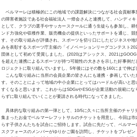
ベルマーレは積極的にこの地域での課題解決につながる社会貢献事
の障害者施設である社会福祉法人 一燈会さんと連携して、ハンディ
として、クラブの選手やサッカースクールに通う生徒らも参加し、耕
ンド力強化や収穫作業、販売機会の提供といったサポートを通じ、競
す。その取り組みが評価され、スポーツを切り口にしたビジネスや地
みを表彰するスポーツ庁主催の「イノベーションリーグコンテスト20
団体として初めて受賞しました。(2020はアシックス、2021はGOO
を超えた連携によるスポーツが持つ可能性の大きさを示した好事例だ
ロジェクトに取り組んでいますし、5年後にはその数を160にまで伸
こんな取り組みに当所の会員企業の皆さんにも連携・参画していた
す。そのことによって地域の中小企業にとってはハードルが高いと思
すくなると思います。これからはSDGsやESGが企業活動の規範に
らずに取り組んでいくことが要請される時代になってきました。
具体的な取り組みの第一弾として、10/5に久々に当所主催のチャリ
集まったお金でベルマーレフットサルのチケットを用意し、今回は市
らす子供さんたちを試合にご招待します。試合に先だって、ベルマー
スクフォースのメンバーがゆりかご園を訪問し、チケットをプレゼン