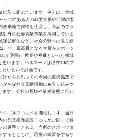
業に取り組んでいます。例えば、地域
キャップのある人の就労支援や活躍の場
作放棄地で作物を生産し、商品のブラ
技以外の社会貢献事業を展開していま
域課題解決など、社会分野への取り組
22」で、最高賞となる大賞をスポーツ
GLEが受賞)。農業や福祉といった領域
と思います。ベルマーレは現在10のプ
ばしたいという計画です。
だけたらと思っての今回の連携協定で
いがちな社会貢献活動にも取り組みや
なります。会社の規模や業種業態に拘わ
テイ-ゴルフコンペを開催します。当日
内の児童養護施設「ゆりかご園」で暮
レの選手とともに、当所のスポーツタ
トするとともに、応援の練習をするな