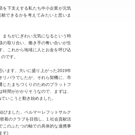
済を下支えする私たち中小企業が元気
貢献できるかを考えてみたいと思いま
、まちがにぎわい元気になるという時
様の取り合い、働き手の奪い合いが生
す。これから地域に人とお金を呼び込
うのです。
います。大いに盛り上がった2019年
オリパラでしたが、それら契機に、市
通じたまちづくりのためのプラットフ
は時間がかかりそうなので、まずは、
ねていこうと動き始めました。
を結びました。ベルマーレフットサルク
密着のクラブを目指し、1.社会貢献活
間でこのふたつの軸での具体的な連携事
ます)